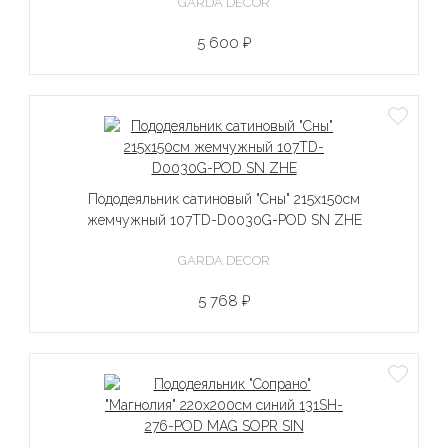
GARDA DECOR
5 600 ₽
Пододеяльник сатиновый "Сны" 215х150см
жемчужный 107TD-D0030G-POD SN ZHE
GARDA DECOR
5 768 ₽