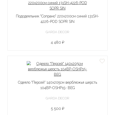
Пододеяльник "Сопрано" 220х200см синий 131SH-
4226-POD SOPR SIN
GARDA DECOR
4 480 ₽
Одеяло "Персей" 140х205см верблюжья шерсть
104BP-OSHP15- BEG
GARDA DECOR
5 500 ₽