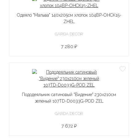
Одеяло "Мальва" 140х205см хлопок 104BP-OHCK15-
ZHEL
GARDA DECOR
7 280 ₽
Пододеяльник сатиновый "Видение" 230х210см
зеленый 107TD-D0033G-POD ZEL
GARDA DECOR
7 672 ₽