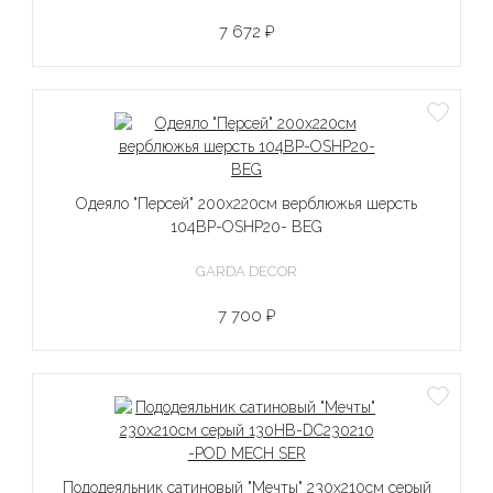
7 672 ₽
Одеяло "Персей" 200х220см верблюжья шерсть
104BP-OSHP20- BEG
GARDA DECOR
7 700 ₽
Пододеяльник сатиновый "Мечты" 230х210см серый