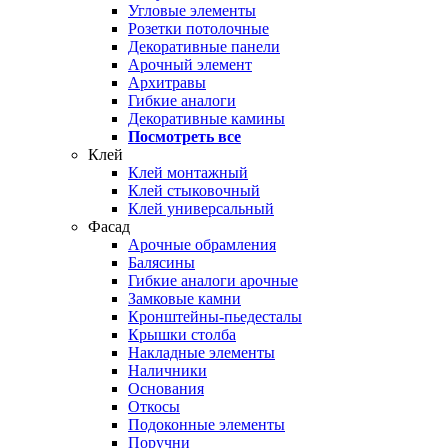
Угловые элементы
Розетки потолочные
Декоративные панели
Арочный элемент
Архитравы
Гибкие аналоги
Декоративные камины
Посмотреть все
Клей
Клей монтажный
Клей стыковочный
Клей универсальный
Фасад
Арочные обрамления
Балясины
Гибкие аналоги арочные
Замковые камни
Кронштейны-пьедесталы
Крышки столба
Накладные элементы
Наличники
Основания
Откосы
Подоконные элементы
Поручни