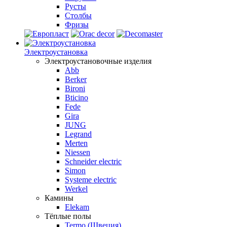
Русты
Столбы
Фризы
Электроустановка
Электроустановочные изделия
Abb
Berker
Bironi
Bticino
Fede
Gira
JUNG
Legrand
Merten
Niessen
Schneider electric
Simon
Systeme electric
Werkel
Камины
Elekam
Тёплые полы
Termo (Швеция)