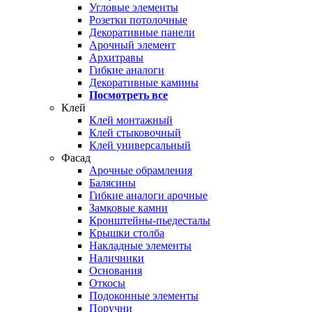
Угловые элементы
Розетки потолочные
Декоративные панели
Арочный элемент
Архитравы
Гибкие аналоги
Декоративные камины
Посмотреть все
Клей
Клей монтажный
Клей стыковочный
Клей универсальный
Фасад
Арочные обрамления
Балясины
Гибкие аналоги арочные
Замковые камни
Кронштейны-пьедесталы
Крышки столба
Накладные элементы
Наличники
Основания
Откосы
Подоконные элементы
Поручни