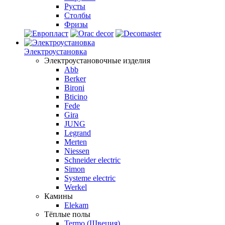
Русты
Столбы
Фризы
Электроустановка
Электроустановочные изделия
Abb
Berker
Bironi
Bticino
Fede
Gira
JUNG
Legrand
Merten
Niessen
Schneider electric
Simon
Systeme electric
Werkel
Камины
Elekam
Тёплые полы
Termo (Швеция)