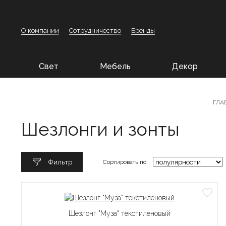
О компании
Сотрудничество
Бренды
Свет
Мебель
Декор
ГЛА
Шезлонги и зонты
Фильтр
Сортировать по:
Шезлонг "Муза" текстиленовый