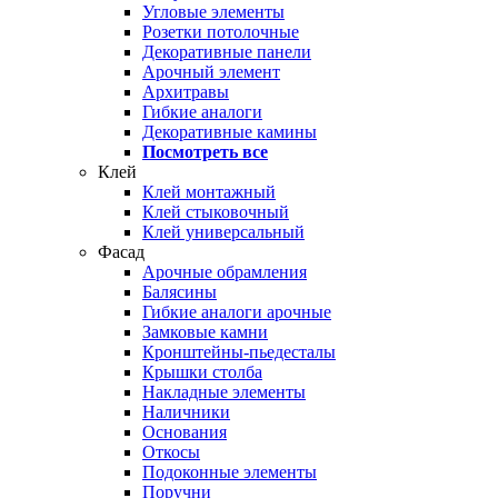
Угловые элементы
Розетки потолочные
Декоративные панели
Арочный элемент
Архитравы
Гибкие аналоги
Декоративные камины
Посмотреть все
Клей
Клей монтажный
Клей стыковочный
Клей универсальный
Фасад
Арочные обрамления
Балясины
Гибкие аналоги арочные
Замковые камни
Кронштейны-пьедесталы
Крышки столба
Накладные элементы
Наличники
Основания
Откосы
Подоконные элементы
Поручни