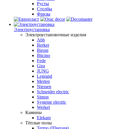
Русты
Столбы
Фризы
Электроустановка
Электроустановочные изделия
Abb
Berker
Bironi
Bticino
Fede
Gira
JUNG
Legrand
Merten
Niessen
Schneider electric
Simon
Systeme electric
Werkel
Камины
Elekam
Тёплые полы
Termo (Швеция)