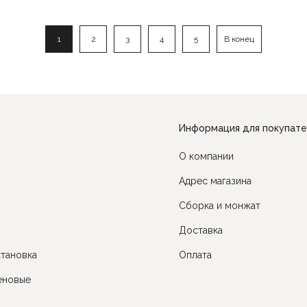
1
2
3
4
5
В конец
Информация для покупат
О компании
Адрес магазина
Сборка и монжат
Доставка
тановка
Оплата
еновые