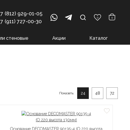
+7 (812) 929-01-05
0
0
+7 (911) 727-00-30
ли стеновые
Акции
Каталог
24
48
72
Показать:
Основание DECOMASTER 90135-4 (O 220 высота