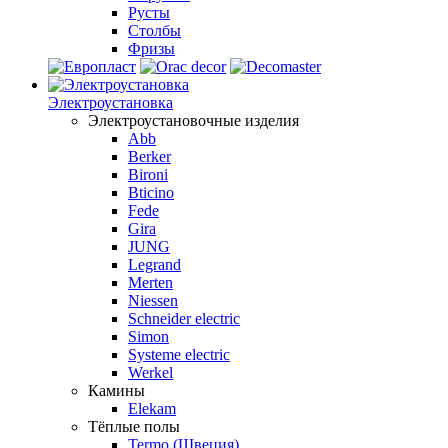
Русты
Столбы
Фризы
Электроустановка
Электроустановочные изделия
Abb
Berker
Bironi
Bticino
Fede
Gira
JUNG
Legrand
Merten
Niessen
Schneider electric
Simon
Systeme electric
Werkel
Камины
Elekam
Тёплые полы
Termo (Швеция)