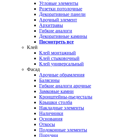
Угловые элементы
Розетки потолочные
Декоративные панели
Арочный элемент
Архитравы
Гибкие аналоги
Декоративные камины
Посмотреть все
Клей
Клей монтажный
Клей стыковочный
Клей универсальный
Фасад
Арочные обрамления
Балясины
Гибкие аналоги арочные
Замковые камни
Кронштейны-пьедесталы
Крышки столба
Накладные элементы
Наличники
Основания
Откосы
Подоконные элементы
Поручни