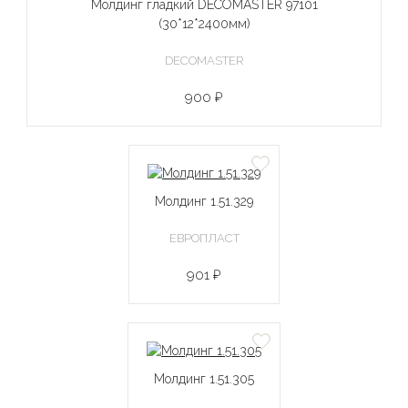
Молдинг гладкий DECOMASTER 97101
(30*12*2400мм)
DECOMASTER
900 ₽
Молдинг 1.51.329
ЕВРОПЛАСТ
901 ₽
Молдинг 1.51.305