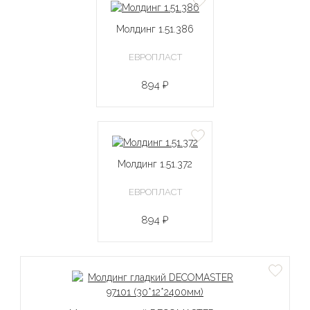
Молдинг 1.51.386
ЕВРОПЛАСТ
894 ₽
Молдинг 1.51.372
ЕВРОПЛАСТ
894 ₽