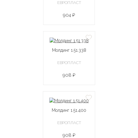
ЕВРОПЛАСТ
904 ₽
Молдинг 1.51.338
ЕВРОПЛАСТ
908 ₽
Молдинг 1.51.400
ЕВРОПЛАСТ
908 ₽