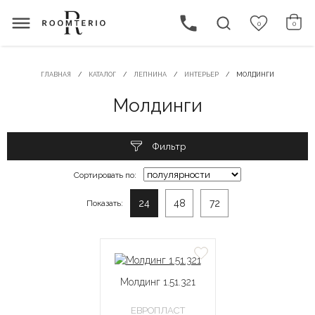
0
0
ГЛАВНАЯ
КАТАЛОГ
ЛЕПНИНА
ИНТЕРЬЕР
МОЛДИНГИ
Молдинги
Фильтр
Сортировать по:
24
48
72
Показать:
Молдинг 1.51.321
ЕВРОПЛАСТ