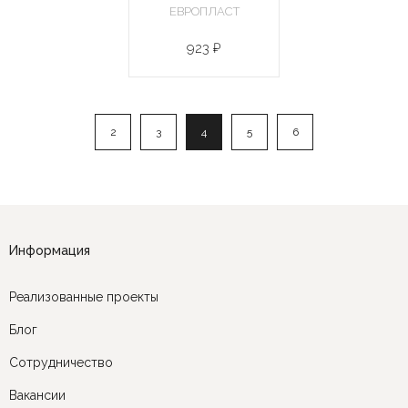
ЕВРОПЛАСТ
923 ₽
2
3
4
5
6
Информация
Реализованные проекты
Блог
Сотрудничество
Вакансии