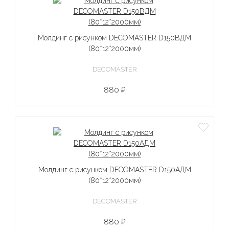
Молдинг c рисунком DECOMASTER D150BДМ
(80*12*2000мм)
DECOMASTER
880 ₽
Молдинг c рисунком DECOMASTER D150AДМ
(80*12*2000мм)
DECOMASTER
880 ₽