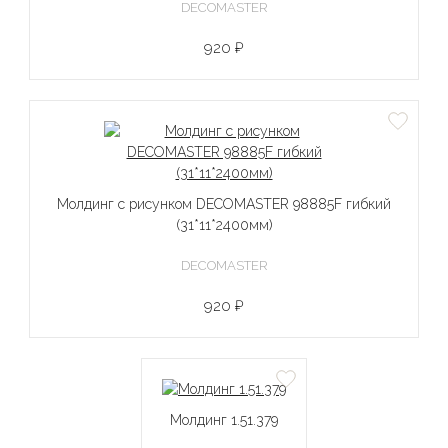
DECOMASTER
920 ₽
Молдинг с рисунком DECOMASTER 98885F гибкий
(31*11*2400мм)
DECOMASTER
920 ₽
Молдинг 1.51.379