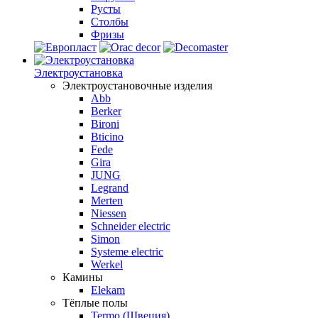
Русты
Столбы
Фризы
Электроустановка
Электроустановочные изделия
Abb
Berker
Bironi
Bticino
Fede
Gira
JUNG
Legrand
Merten
Niessen
Schneider electric
Simon
Systeme electric
Werkel
Камины
Elekam
Тёплые полы
Termo (Швеция)