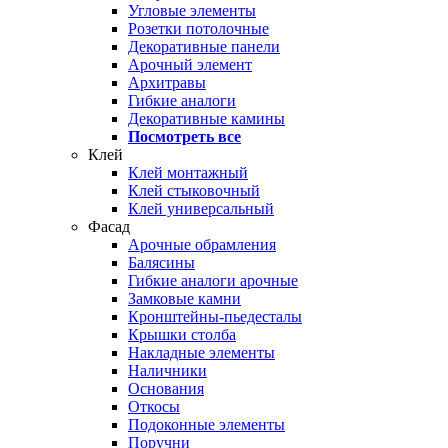
Угловые элементы
Розетки потолочные
Декоративные панели
Арочный элемент
Архитравы
Гибкие аналоги
Декоративные камины
Посмотреть все
Клей
Клей монтажный
Клей стыковочный
Клей универсальный
Фасад
Арочные обрамления
Балясины
Гибкие аналоги арочные
Замковые камни
Кронштейны-пьедесталы
Крышки столба
Накладные элементы
Наличники
Основания
Откосы
Подоконные элементы
Поручни