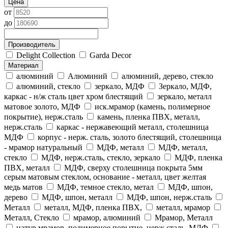
Цена
от
до
Производитель
Delight Collection
Garda Decor
Материал
алюминий
Алюминий
алюминий, дерево, стекло
алюминий, стекло
зеркало, МДФ
Зеркало, МДФ,
каркас - н/ж сталь цвет хром блестящий
зеркало, металл
матовое золото, МДФ
иск.мрамор (камень, полимерное
покрытие), нерж.сталь
камень, пленка ПВХ, металл,
нерж.сталь
каркас - нержавеющий металл, столешница
МДФ
корпус - нерж. сталь, золото блестящий, столешница
- мрамор натуральный
МДФ, металл
МДФ, металл,
стекло
МДФ, нерж.сталь, стекло, зеркало
МДФ, пленка
ПВХ, металл
МДФ, сверху столешница покрыта 5мм
серым матовым стеклом, основание - металл, цвет желтая
медь матов
МДФ, темное стекло, метал
МДФ, шпон,
дерево
МДФ, шпон, металл
МДФ, шпон, нерж.сталь
Металл
металл, МДФ, пленка ПВХ,
металл, мрамор
Металл, Стекло
мрамор, алюминий
Мрамор, Металл
натур.мрамор, полимерное порытие, нерж.сталь, МДФ