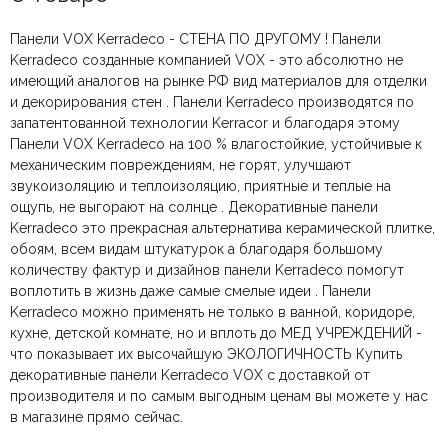
Панели VOX Kerradeco - СТЕНА ПО ДРУГОМУ ! Панели
Kerradeco созданные компанией VOX - это абсолютно не
имеющий аналогов на рынке РФ вид материалов для отделки
и декорирования стен . Панели Kerradeco производятся по
запатентованной технологии Kerracor и благодаря этому
Панели VOX Kerradeco на 100 % влагостойкие, устойчивые к
механическим повреждениям, не горят, улучшают
звукоизоляцию и теплоизоляцию, приятные и теплые на
ощупь, не выгорают на солнце . Декоративные панели
Kerradeco это прекрасная альтернатива керамической плитке,
обоям, всем видам штукатурок а благодаря большому
количеству фактур и дизайнов панели Kerradeco помогут
воплотить в жизнь даже самые смелые идеи . Панели
Kerradeco можно применять не только в ванной, коридоре,
кухне, детской комнате, но и вплоть до МЕД УЧРЕЖДЕНИЙ -
что показывает их высочайшую ЭКОЛОГИЧНОСТЬ Купить
декоративные панели Kerradeco VOX с доставкой от
производителя и по самым выгодным ценам вы можете у нас
в магазине прямо сейчас.