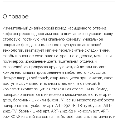
О товаре
Изумительный дизайнерский комод насыщенного оттенка
кофе эспрессо с дверцами цвета шампанского украсит вашу
столовую, гостиную или спальную комнату. Уникальное
покрытие фасада, выполненное вручную по авторской
технологии, имитирует мягкие переливчатые складки ткани.
Необыкновенное сочетание натурального дерева, металла и
полимеров, изысканные цвета, тщательная отделка и
многослойная прокраска вручную каждой детали делают
комод настоящим произведением мебельного искусства.
Четыре дверцы soft touch, открывающиеся при нажатии, дают
доступ к двум вместительным отделениям с полкой. В
комплект входит защитная стеклянная столешница. Комод
прекрасно впишется в интерьер в классическом стиле, арт-
деко, богемный шик или фьюжн. У нас вы можете приобрести
прикроватные тумбочки арт. ART-2921-E, ТВ-тумбу арт. ART-
2921-TV, барный шкаф арт. ART-2921-S2 и консоль арт. ART-
2921KONS из этой же серии, чтобы меблировать гостиную или