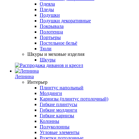
Одеяла
Пледы
Подушки
Подушки декоративные
Покрывала
Полотенца
Портьеры
Постельное бельё
Тюли
Шкуры и меховые изделия
Шкуры
Лепнина
Интерьер
Плинтус напольный
Молдинги
Карнизы (плинтус потолочный)
Гибкие плинтусы
Гибкие молдинги
Гибкие карнизы
Колонны
Полуколонны
Угловые элементы
Розетки потолочные