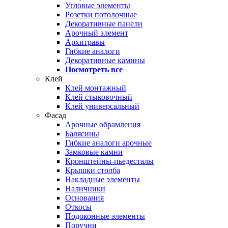
Угловые элементы
Розетки потолочные
Декоративные панели
Арочный элемент
Архитравы
Гибкие аналоги
Декоративные камины
Посмотреть все
Клей
Клей монтажный
Клей стыковочный
Клей универсальный
Фасад
Арочные обрамления
Балясины
Гибкие аналоги арочные
Замковые камни
Кронштейны-пьедесталы
Крышки столба
Накладные элементы
Наличники
Основания
Откосы
Подоконные элементы
Поручни