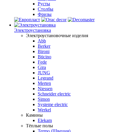
Русты
Столбы
Фризы
Электроустановка
Электроустановочные изделия
Abb
Berker
Bironi
Bticino
Fede
Gira
JUNG
Legrand
Merten
Niessen
Schneider electric
Simon
Systeme electric
Werkel
Камины
Elekam
Тёплые полы
Termo (Швеция)