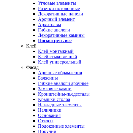
Угловые элементы
Розетки потолочные
Декоративные панели
Арочный элемент
Архитравы
Гибкие аналоги
Декоративные камины
Посмотреть все
Клей
Клей монтажный
Клей стыковочный
Клей универсальный
Фасад
Арочные обрамления
Балясины
Гибкие аналоги арочные
Замковые камни
Кронштейны-пьедесталы
Крышки столба
Накладные элементы
Наличники
Основания
Откосы
Подоконные элементы
Поручни